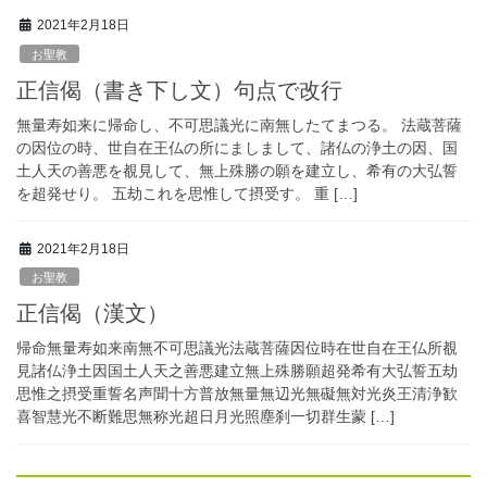
2021年2月18日
お聖教
正信偈（書き下し文）句点で改行
無量寿如来に帰命し、不可思議光に南無したてまつる。 法蔵菩薩
の因位の時、世自在王仏の所にましまして、諸仏の浄土の因、国
土人天の善悪を覩見して、無上殊勝の願を建立し、希有の大弘誓
を超発せり。 五劫これを思惟して摂受す。 重 […]
2021年2月18日
お聖教
正信偈（漢文）
帰命無量寿如来南無不可思議光法蔵菩薩因位時在世自在王仏所覩
見諸仏浄土因国土人天之善悪建立無上殊勝願超発希有大弘誓五劫
思惟之摂受重誓名声聞十方普放無量無辺光無礙無対光炎王清浄歓
喜智慧光不断難思無称光超日月光照塵刹一切群生蒙 […]