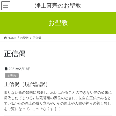
コ
ナ
浄土真宗のお聖教
ン
ビ
テ
ゲ
ン
ー
お聖教
ツ
シ
へ
ョ
ス
ン
HOME
お聖教
正信偈
キ
に
ッ
移
プ
動
正信偈
2021年2月18日
お聖教
正信偈（現代語訳）
限りない命の如来に帰命し､ 思いはかることのできない光の如来に
帰依したてまつる｡ 法蔵菩薩の因位のときに､ 世自在王仏のみもと
で､ 仏がたの浄土の成り立ちや､ その国土や人間や神々の善し悪し
をご覧になって､ この上なくす […]