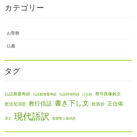
カテゴリー
お聖教
仏書
タグ
仏説無量寿経
尊号真像銘文
仏説観無量寿経
仏説阿弥陀経
口伝鈔
書き下し文
教行信証
正信偈
恵信尼消息
歎異抄
現代語訳
漢文
親鸞聖人御消息